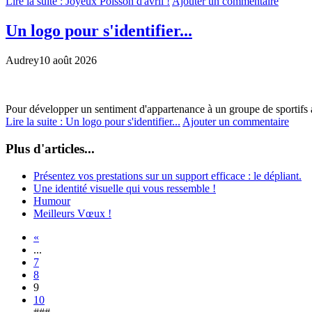
Lire la suite : Joyeux Poisson d'avril !
Ajouter un commentaire
Un logo pour s'identifier...
Audrey
10 août 2026
Pour développer un sentiment d'appartenance à un groupe de sportifs
Lire la suite : Un logo pour s'identifier...
Ajouter un commentaire
Plus d'articles...
Présentez vos prestations sur un support efficace : le dépliant.
Une identité visuelle qui vous ressemble !
Humour
Meilleurs Vœux !
«
...
7
8
9
10