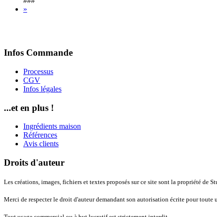
###
»
Infos Commande
Processus
CGV
Infos légales
...et en plus !
Ingrédients maison
Références
Avis clients
Droits d'auteur
Les créations, images, fichiers et textes proposés sur ce site sont la propriété de S
Merci de respecter le droit d'auteur demandant son autorisation écrite pour toute u
Tout usage commercial ou à but lucratif est strictement interdit.