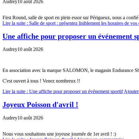
Audrey
10 août 2026
First Round, salle de sport en plein essor sur Périgueux, nous a confié 
Lire la suite : Salle de sport : présentez lisiblement les horaires de vos 
Une affiche pour proposer un événement sp
Audrey
10 août 2026
En association avec la marque SALOMON, le magasin Endurance Shop de
C'est ouvert à tous ! Venez nombreux !!
Lire la suite : Une affiche pour proposer un événement sportif
Ajouter
Joyeux Poisson d'avril !
Audrey
10 août 2026
Nous vous souhaitons une joyeuse journée de 1er avril ! :)