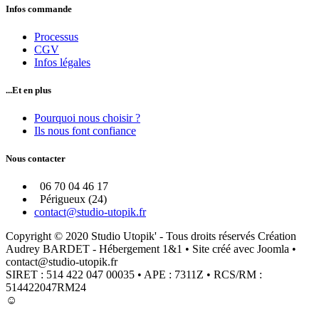
Infos commande
Processus
CGV
Infos légales
...Et en plus
Pourquoi nous choisir ?
Ils nous font confiance
Nous contacter
06 70 04 46 17
Périgueux (24)
contact@studio-utopik.fr
Copyright © 2020 Studio Utopik' - Tous droits réservés Création
Audrey BARDET - Hébergement 1&1 • Site créé avec Joomla •
contact@studio-utopik.fr
SIRET : 514 422 047 00035 • APE : 7311Z • RCS/RM :
514422047RM24
☺