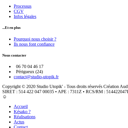
Processus
CGV
Infos légales
...Et en plus
Pourquoi nous choisir ?
Ils nous font confiance
Nous contacter
06 70 04 46 17
Périgueux (24)
contact@studio-utopik.fr
Copyright © 2020 Studio Utopik' - Tous droits réservés Création A
SIRET : 514 422 047 00035 • APE : 7311Z • RCS/RM : 51442204
☺
Accueil
Késako ?
Réalisations
Actus
Contact